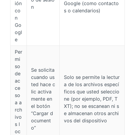
ión
Google (como contacto
n
co
s o calendarios)
n
Go
ogl
e
Per
mi
so
Se solicita
de
cuando us
Solo se permite la lectur
ac
ted hace c
a de los archivos especí
ce
lic activa
ficos que usted seleccio
so
mente en
ne (por ejemplo, PDF, T
a a
el botón
XT); no se escanean ni s
rch
“Cargar d
e almacenan otros archi
ivo
ocument
vos del dispositivo
s l
o”
oc