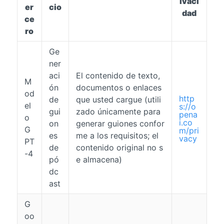
ivaci
er
cio
dad
ce
ro
Ge
ner
aci
El contenido de texto,
M
ón
documentos o enlaces
od
http
de
que usted cargue (utili
el
s://o
gui
zado únicamente para
pena
o
i.co
on
generar guiones confor
G
m/pri
es
me a los requisitos; el
vacy
PT
de
contenido original no s
-4
pó
e almacena)
dc
ast
G
oo