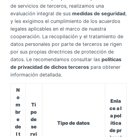
de servicios de terceros, realizamos una
evaluación integral de sus
medidas de seguridad
,
y les exigimos el cumplimiento de los acuerdos
legales aplicables en el marco de nuestra
cooperación. La recopilación y el tratamiento de
datos personales por parte de terceros se rigen
por sus propias directrices de protección de
datos. Le recomendamos consultar las
políticas
de privacidad de dichos terceros
para obtener
información detallada.
N
o
Enla
m
Ti
ce a l
br
po
a pol
e
de
Tipo de datos
ítica
de
se
de pr
l t
rvi