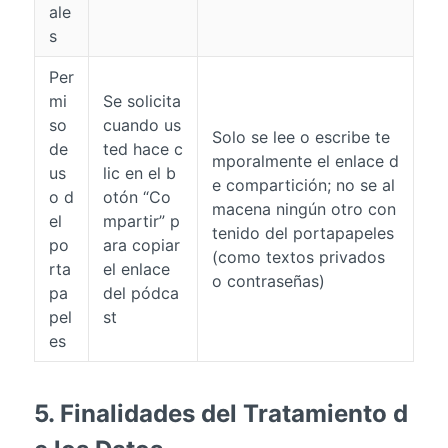
ale
s
Per
mi
Se solicita
so
cuando us
Solo se lee o escribe te
de
ted hace c
mporalmente el enlace d
us
lic en el b
e compartición; no se al
o d
otón “Co
macena ningún otro con
el
mpartir” p
tenido del portapapeles
po
ara copiar
(como textos privados
rta
el enlace
o contraseñas)
pa
del pódca
pel
st
es
5. Finalidades del Tratamiento d