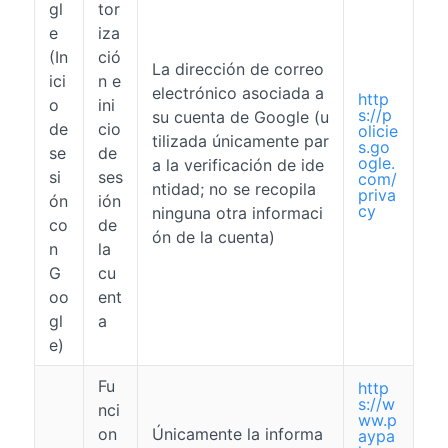
gl
tor
e
iza
(In
ció
La dirección de correo
ici
n e
electrónico asociada a
http
o
ini
s://p
su cuenta de Google (u
de
cio
olicie
tilizada únicamente par
s.go
se
de
ogle.
a la verificación de ide
si
ses
com/
ntidad; no se recopila
priva
ón
ión
cy
ninguna otra informaci
co
de
ón de la cuenta)
n
la
G
cu
oo
ent
gl
a
e)
Fu
http
s://w
nci
ww.p
on
Únicamente la informa
aypa