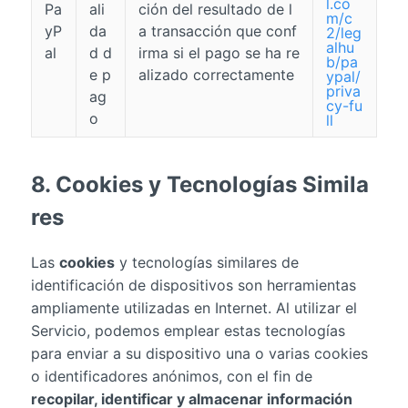
l.co
Pa
ali
ción del resultado de l
m/c
yP
da
a transacción que conf
2/leg
alhu
al
d d
irma si el pago se ha re
b/pa
e p
alizado correctamente
ypal/
priva
ag
cy-fu
o
ll
8. Cookies y Tecnologías Simila
res
Las
cookies
y tecnologías similares de
identificación de dispositivos son herramientas
ampliamente utilizadas en Internet. Al utilizar el
Servicio, podemos emplear estas tecnologías
para enviar a su dispositivo una o varias cookies
o identificadores anónimos, con el fin de
recopilar, identificar y almacenar información