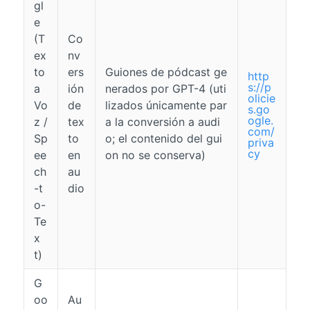
gl
e
(T
Co
ex
nv
to
ers
Guiones de pódcast ge
http
s://p
a
ión
nerados por GPT-4 (uti
olicie
Vo
de
lizados únicamente par
s.go
ogle.
z /
tex
a la conversión a audi
com/
Sp
to
o; el contenido del gui
priva
cy
ee
en
on no se conserva)
ch
au
-t
dio
o-
Te
x
t)
G
oo
Au