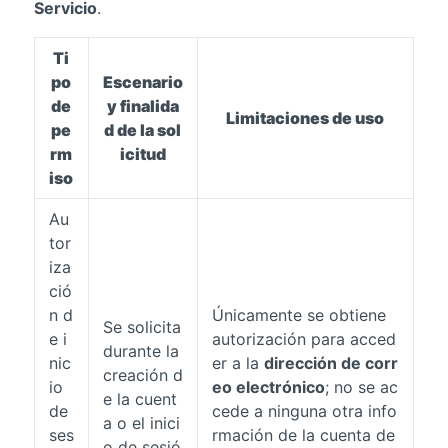
Servicio
.
Ti
po
Escenario
de
y finalida
Limitaciones de uso
pe
d de la sol
rm
icitud
iso
Au
tor
iza
ció
n d
Únicamente se obtiene
Se solicita
e i
autorización para acced
durante la
nic
er a la
dirección de corr
creación d
io
eo electrónico
; no se ac
e la cuent
de
cede a ninguna otra info
a o el inici
ses
rmación de la cuenta de
o de sesió