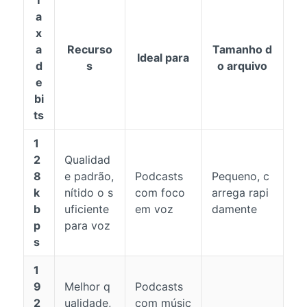
a
x
a
Recurso
Tamanho d
Ideal para
d
s
o arquivo
e
bi
ts
1
2
Qualidad
8
e padrão,
Podcasts
Pequeno, c
k
nítido o s
com foco
arrega rapi
b
uficiente
em voz
damente
p
para voz
s
1
9
Melhor q
Podcasts
2
ualidade,
com músic