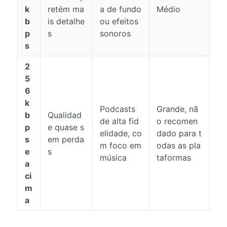
k
retém ma
a de fundo
Médio
b
is detalhe
ou efeitos
p
s
sonoros
s
2
5
6
k
Podcasts
Grande, nã
b
Qualidad
de alta fid
o recomen
p
e quase s
elidade, co
dado para t
s
em perda
m foco em
odas as pla
e
s
música
taformas
a
ci
m
a