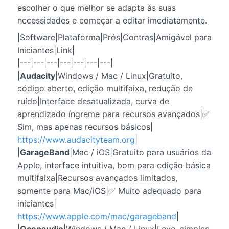
escolher o que melhor se adapta às suas
necessidades e começar a editar imediatamente.
|Software|Plataforma|Prós|Contras|Amigável para
Iniciantes|Link|
|---|---|---|---|---|---|---|
|
Audacity
|Windows / Mac / Linux|Gratuito,
código aberto, edição multifaixa, redução de
ruído|Interface desatualizada, curva de
aprendizado íngreme para recursos avançados|✅
Sim, mas apenas recursos básicos|
https://www.audacityteam.org
|
|
GarageBand
|Mac / iOS|Gratuito para usuários da
Apple, interface intuitiva, bom para edição básica
multifaixa|Recursos avançados limitados,
somente para Mac/iOS|✅ Muito adequado para
iniciantes|
https://www.apple.com/mac/garageband
|
|
Ocenaudio
|Windows / Mac / Linux|Leve, simples,