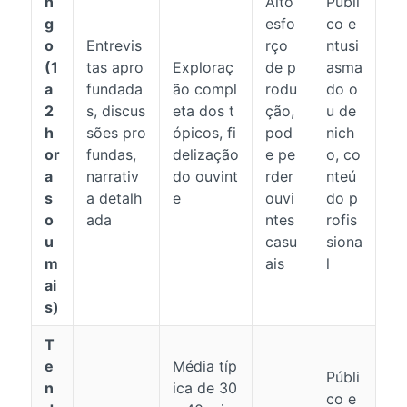
n
Alto
Públi
g
esfo
co e
o
Entrevis
rço
ntusi
(1
tas apro
Exploraç
de p
asma
a
fundada
ão compl
rodu
do o
2
s, discus
eta dos t
ção,
u de
h
sões pro
ópicos, fi
pod
nich
or
fundas,
delização
e pe
o, co
a
narrativ
do ouvint
rder
nteú
s
a detalh
e
ouvi
do p
o
ada
ntes
rofis
u
casu
siona
m
ais
l
ai
s)
T
e
Média típ
Públi
n
ica de 30
co e