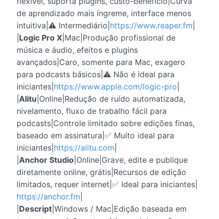
flexível, suporta plugins, custo-benefício|Curva
de aprendizado mais íngreme, interface menos
intuitiva|⚠️ Intermediário|
https://www.reaper.fm
|
|
Logic Pro X
|Mac|Produção profissional de
música e áudio, efeitos e plugins
avançados|Caro, somente para Mac, exagero
para podcasts básicos|⚠️ Não é ideal para
iniciantes|
https://www.apple.com/logic-pro
|
|
Alitu
|Online|Redução de ruído automatizada,
nivelamento, fluxo de trabalho fácil para
podcasts|Controle limitado sobre edições finas,
baseado em assinatura|✅ Muito ideal para
iniciantes|
https://alitu.com
|
|
Anchor Studio
|Online|Grave, edite e publique
diretamente online, grátis|Recursos de edição
limitados, requer internet|✅ Ideal para iniciantes|
https://anchor.fm
|
|
Descript
|Windows / Mac|Edição baseada em