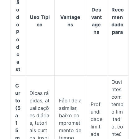
ã
o
Des
Reco
d
Uso Típi
Vantage
vant
men
o
co
ns
age
dado
P
ns
para
o
d
c
a
st
Ouvi
C
ntes
ur
Dicas rá
com
to
pidas, at
Fácil de a
Prof
temp
(5
ualizaçõ
ssimilar,
undi
o lim
a
es diária
baixo co
dade
itad
1
s, tutori
mprometi
limit
o, co
5
ais curt
mento de
ada
nteú
m
os, inspi
tempo