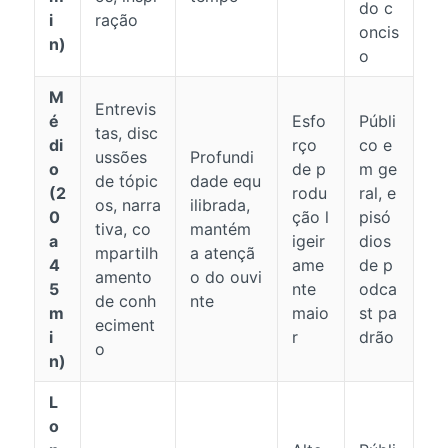
do c
i
ração
oncis
n)
o
M
Entrevis
é
Esfo
Públi
tas, disc
di
rço
co e
ussões
Profundi
o
de p
m ge
de tópic
dade equ
(2
rodu
ral, e
os, narra
ilibrada,
0
ção l
pisó
tiva, co
mantém
a
igeir
dios
mpartilh
a atençã
4
ame
de p
amento
o do ouvi
5
nte
odca
de conh
nte
m
maio
st pa
eciment
i
r
drão
o
n)
L
o