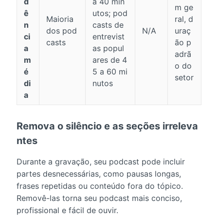
d
a 40 min
m ge
ê
utos; pod
Maioria
ral, d
n
casts de
dos pod
N/A
uraç
ci
entrevist
casts
ão p
a
as popul
adrã
m
ares de 4
o do
é
5 a 60 mi
setor
di
nutos
a
Remova o silêncio e as seções irreleva
ntes
Durante a gravação, seu podcast pode incluir
partes desnecessárias, como pausas longas,
frases repetidas ou conteúdo fora do tópico.
Removê-las torna seu podcast mais conciso,
profissional e fácil de ouvir.