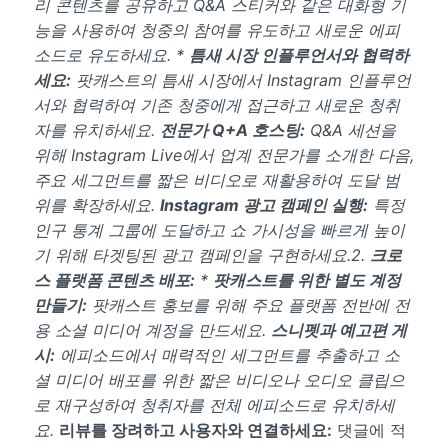
리 콘텐츠를 공유하고 Q&A 스티커와 같은 대화형 기
능을 사용하여 청중의 참여를 유도하고 새로운 에피
소드로 유도하세요. *
틈새 시장 인플루언서와 협력하
세요:
팟캐스트의 틈새 시장에서 Instagram 인플루언
서와 협력하여 기존 청중에게 접근하고 새로운 청취
자를 유치하세요.
전문가 Q+A 호스팅:
Q&A 세션을
위해 Instagram Live에서 업계 전문가를 소개한 다음,
주요 세그먼트를 짧은 비디오로 재활용하여 도달 범
위를 확장하세요.
Instagram 광고 캠페인 실행:
특정
인구 통계 그룹에 도달하고 쇼 가시성을 빠르게 높이
기 위해 타겟팅된 광고 캠페인을 구현하세요.2.
크로
스 플랫폼 콘텐츠 배포:
*
팟캐스트를 위한 별도 계정
만들기:
팟캐스트 홍보를 위해 주요 플랫폼 전반에 전
용 소셜 미디어 계정을 만드세요.
스니펫과 예고편 게
시:
에피소드에서 매력적인 세그먼트를 추출하고 소
셜 미디어 배포를 위한 짧은 비디오나 오디오 클립으
로 재구성하여 청취자를 전체 에피소드로 유치하세
요.
리뷰를 장려하고 사용자와 연결하세요:
댓글에 적