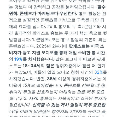
보여주고 일관된 톤을 유지하는 것은 완벽을 추구하
는 것보다 더 강력하고 공감을 불러일으킵니다.
필수
원칙: 콘텐츠가 마케팅보다 우선한다.
홍보 활동은 진
정으로 실질적인 콘텐츠를 기반으로 구축될 때만 최
대의 효과를 냅니다. ## II. 홍보의 두 축: 콘텐츠와 시
간 효과적인 팟캐스트 홍보는 두 가지 핵심 축으로 뒷
받침됩니다. 1.
콘텐츠:
모든 홍보 활동의 기본이 되는
콘텐츠입니다. 2025년 2분기에
팟캐스트는 미국 소
비자가 광고 지원 오디오를 통해 매일 소비한 총 시간
의
19%
를 차지했습니다
. 같은 보고서에 따르면 팟캐
스트는
18~34세
의
젊은
청취자층에서 훨씬 더 인기
가 높았으며, 이들의 일일 오디오 청취 시간의
32%
를
차지했습니다. 반면,
35세
이상의 청취자층에서는 이
비율이
15%
로 떨어졌습니다. 콘텐츠를 선택할 때 청
취자가 무엇을 선호하는지 이해하는 것은 매우 중요
합니다. 2.
시간:
홍보에는 지속적이고 일관된 투자가
필요합니다.
신뢰할 수 있는 게시 일정이 매우 중요합
니다
. 이러한 일관성은 청취자의 기대치를 높이고 플