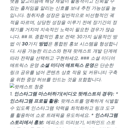
랫폼 알고리즘에 해당 채널이 활동적이고 신뢰할 수
있는 출처임을 알리는 신호를 보내 추천 가능성을 높
입니다. 청취자층 성장은 일반적으로 비선형적인 궤
적을 따르며, 상당한 성장을 이루기 전에 장기간의 정
체기를 거치며 지속적인 노력이 필요한 경우가 많습
니다. ## III. 종합적인 홍보 전략: 30가지 실용적인 방
법 이
30
가지
방법
은 통합된 홍보 시스템을 형성합니
다. 사용 가능한 리소스와 현재 팟캐스트 개발 단계에
따라 전략을 선택하고 구현하세요. ### 소셜 미디어
매트릭스 운영
소셜 미디어 매트릭스 운영
은 단순한
링크 공유를 넘어 콘텐츠 상호 작용 및 커뮤니티 구축
을 위한 중앙 허브를 만드는 것을 포함합니다.
1.
인스타그램 마스터하기(비디오 팟캐스트의 경우):
*
인스타그램 프로필 활용:
팟캐스트를 명확하게 식별할
수 있도록 인스타그램 약력을 최적화하고 링크 도구
를 활용하여 쇼로 트래픽을 유도하세요. *
인스타그램
스토리에서 홍보:
에피소드 미리보기, 비하인드 스토