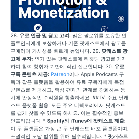
28.
유료 언급 및 광고 고려:
많은 팔로워를 보유한 인
플루언서에게 보상하거나 기존 팟캐스트에서 광고를
구매하여 가시성을 빠르게 높입니다. 29.
팟캐스트 광
고에 투자:
인기 있는 팟캐스트에 타겟팅 광고를 게재
하여 참여 청취자 기반에 직접 접근합니다. 30.
유료
구독 콘텐츠 제공:
Patreon
이나 Apple Podcasts 구
독과 같은 플랫폼을 활용하여 유료 구독자에게 독점
콘텐츠를 제공하고, 핵심 팬과의 관계를 강화하는 동
시에 안정적인 수익원을 창출하세요. ## IV. 주요 팟캐
스트 플랫폼 활용: 모든 주요 디렉토리에서 팟캐스트
를 쉽게 찾을 수 있도록 하세요. 이는 필수적인 홍보
인프라입니다. *
Spotify와 iTunes에 팟캐스트 제출:
이 두 플랫폼은 가장 큰 두 팟캐스트 배포 플랫폼이며,
포괄적인 도달 범위를 위해 필수적입니다. *
팟캐스트