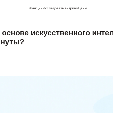
Функции
Исследовать витрину
Цены
а основе искусственного инте
инуты?