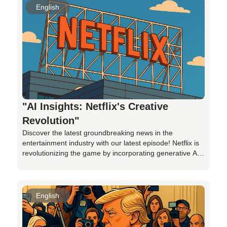
users are left in the dark, questioning the company's
English
transparency and pricing model. Join us as we explore
the implications of these unannounced limits, alongside
broader network issues, shedding light on the challenges
faced by both users and the company. Tune in for an
insightful discussion on the importance of
communication in maintaining user trust, even in the
world of advanced AI technology. Stay informed and
engaged with this compelling story on the evolving
landscape of AI services.
"AI Insights: Netflix's Creative
Revolution"
Discover the latest groundbreaking news in the
entertainment industry with our latest episode! Netflix is
revolutionizing the game by incorporating generative AI
into its shows and films, marking a major milestone in
the creative process. From speeding up production
tenfold to democratizing access to advanced visual
effects, AI is reshaping the way we experience content.
English
Join us as we delve into the impact of AI on Netflix's
productions, user experience, and financial success.
Learn how this tech giant is using AI as a tool to