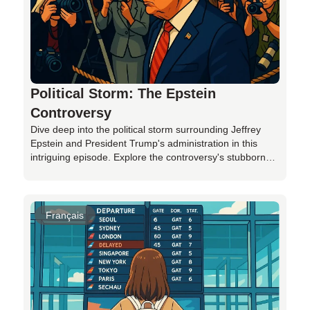
enhance human creativity, not replace it. Don't miss out
on this insightful discussion on the future of
entertainment!
Political Storm: The Epstein
Controversy
Dive deep into the political storm surrounding Jeffrey
Epstein and President Trump's administration in this
intriguing episode. Explore the controversy's stubborn
grip on public attention, from media clashes to
Democratic strategies, and its impact on approval
ratings. Discover how key figures like Attorney General
Pam Bondi navigate this complex issue and the unique
Français
challenges it poses for Trump's presidency. With
insightful analysis and engaging discussions, this
episode sheds light on why the Epstein scandal remains
a persistent challenge for the administration. Tune in to
unravel the layers of this intriguing and evolving political
saga.