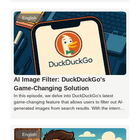
für KI-Assistenten eine bedenkliche Entwicklung darstellt
und welche Konsequenzen dies für Ihre persönlichen
Daten haben kann. Von überzogenen Datenforderungen
English
bis hin zu potenziellen Sicherheitsrisiken – erhalten Sie
wichtige Einblicke und Warnungen, die Sie zum
Nachdenken anregen werden. Erfahren Sie, warum es
entscheidend ist, informierte Entscheidungen zu treffen
und Ihre Privatsphäre zu schützen. Tauchen Sie ein in
eine Diskussion über die Balance zwischen
Bequemlichkeit und Datenschutz in der Welt der
künstlichen Intelligenz. Bleiben Sie wachsam und
informiert – Ihre Privatsphäre ist unbezahlbar.
AI Image Filter: DuckDuckGo's
Game-Changing Solution
In this episode, we delve into DuckDuckGo's latest
game-changing feature that allows users to filter out AI-
generated images from search results. With the internet
flooded with 'AI slop,' this tool offers a breath of fresh air,
giving users more control over their online experience.
We explore how DuckDuckGo's filter works, its expected
effectiveness, and the motivation behind its introduction.
English
From addressing past controversies to hinting at future