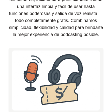
your reading journey. Tune in now and elevate your
reading experience with the latest Kindle innovations!
una interfaz limpia y fácil de usar hasta
funciones poderosas y salida de voz realista —
todo completamente gratis. Combinamos
simplicidad, flexibilidad y calidad para brindarte
la mejor experiencia de podcasting posible.