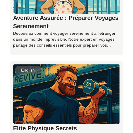
Aventure Assurée : Préparer Voyages
Sereinement
Découvrez comment voyager sereinement à l'étranger
dans un monde imprévisible. Notre expert en voyages
partage des conseils essentiels pour préparer vos
prochaines vacances malgré l'incertitude. De l'assurance
adaptée à la flexibilité des réservations, en passant par
l'enregistrement auprès de votre gouvernement, chaque
étape compte. Découvrez également l'importance de
English
l'argent liquide, de la sécurité numérique et du soutien
d'un agent de voyages ou d'un guide local. Restez
informé, préparé et prêt à affronter les imprévus pour
des voyages en toute tranquillité. Ne laissez pas
l'actualité vous priver de vos rêves d'aventure !
Elite Physique Secrets