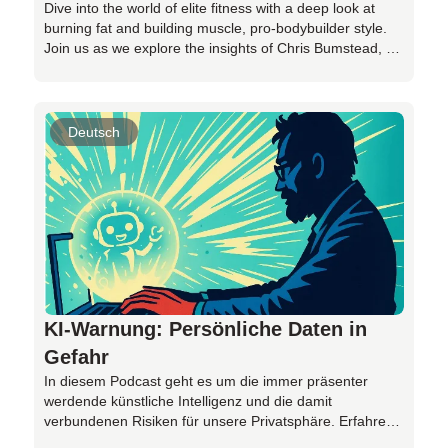
Dive into the world of elite fitness with a deep look at
burning fat and building muscle, pro-bodybuilder style.
Join us as we explore the insights of Chris Bumstead, a
record-setting Mr. Olympia Classic Physique champion,
known as Cbum. Discover his smart, structured
approach to training, emphasizing strength cycles and
muscle tension for optimal growth. Unpack his
Deutsch
philosophy on training intensity and progressive
overload, and learn why sticking to the basics is key.
Plus, get a glimpse into his sensible diet strategy,
focusing on portion control and whole foods. Find out
why tracking your food intake is a game-changer,
whether you're a competitor or just aiming for a healthier
lifestyle. Get ready to simplify your fitness journey with
practical tips from a true pro.
KI-Warnung: Persönliche Daten in
Gefahr
In diesem Podcast geht es um die immer präsenter
werdende künstliche Intelligenz und die damit
verbundenen Risiken für unsere Privatsphäre. Erfahren
Sie, warum das Einräumen weitreichender Zugriffsrechte